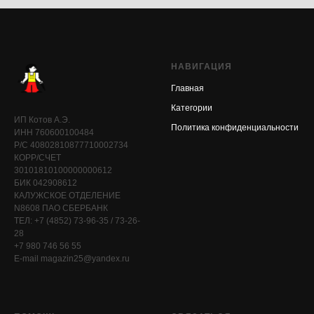
НАВИГАЦИЯ
Главная
Категории
ИП Котов А.Э.
Политика конфиденциальности
ИНН 760600100484
Р/С 40802810877710002734
КОРР/СЧЕТ
30101810100000000612
БИК 042908612
КАЛУЖСКОЕ ОТДЕЛЕНИЕ
N8608 ПАО СБЕРБАНК
ТЕЛ: +7 (4852) 73-96-35 / 73-26-
28
+7 980 746 56 55
E-mail magazin25@yandex.ru