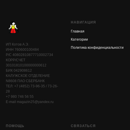
НАВИГАЦИЯ
Главная
Категории
ИП Котов А.Э.
Политика конфиденциальности
ИНН 760600100484
Р/С 40802810877710002734
КОРР/СЧЕТ
30101810100000000612
БИК 042908612
КАЛУЖСКОЕ ОТДЕЛЕНИЕ
N8608 ПАО СБЕРБАНК
ТЕЛ: +7 (4852) 73-96-35 / 73-26-
28
+7 980 746 56 55
E-mail magazin25@yandex.ru
ПОМОЩЬ
СВЯЗАТЬСЯ