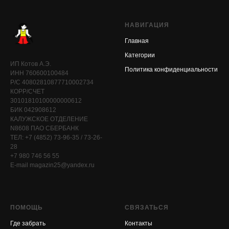
НАВИГАЦИЯ
Главная
Категории
ИП Котов А.Э.
Политика конфиденциальности
ИНН 760600100484
Р/С 40802810877710002734
КОРР/СЧЕТ
30101810100000000612
БИК 042908612
КАЛУЖСКОЕ ОТДЕЛЕНИЕ
N8608 ПАО СБЕРБАНК
ТЕЛ: +7 (4852) 73-96-35 / 73-26-
28
+7 980 746 56 55
E-mail magazin25@yandex.ru
ПОМОЩЬ
СВЯЗАТЬСЯ
Где забрать
Контакты