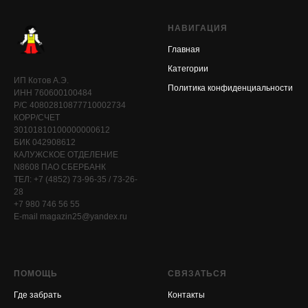
НАВИГАЦИЯ
Главная
Категории
ИП Котов А.Э.
Политика конфиденциальности
ИНН 760600100484
Р/С 40802810877710002734
КОРР/СЧЕТ
30101810100000000612
БИК 042908612
КАЛУЖСКОЕ ОТДЕЛЕНИЕ
N8608 ПАО СБЕРБАНК
ТЕЛ: +7 (4852) 73-96-35 / 73-26-
28
+7 980 746 56 55
E-mail magazin25@yandex.ru
ПОМОЩЬ
СВЯЗАТЬСЯ
Где забрать
Контакты