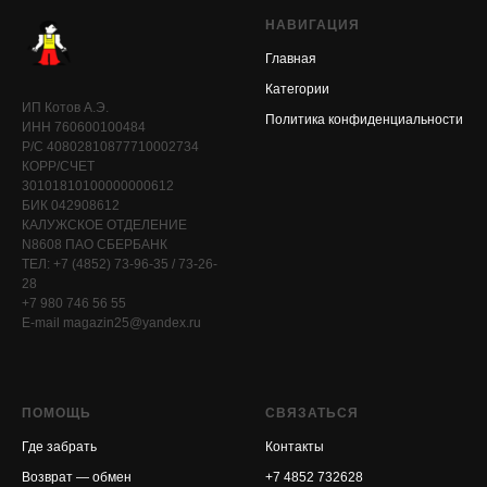
НАВИГАЦИЯ
Главная
Категории
ИП Котов А.Э.
Политика конфиденциальности
ИНН 760600100484
Р/С 40802810877710002734
КОРР/СЧЕТ
30101810100000000612
БИК 042908612
КАЛУЖСКОЕ ОТДЕЛЕНИЕ
N8608 ПАО СБЕРБАНК
ТЕЛ: +7 (4852) 73-96-35 / 73-26-
28
+7 980 746 56 55
E-mail magazin25@yandex.ru
ПОМОЩЬ
СВЯЗАТЬСЯ
Где забрать
Контакты
Возврат — обмен
+7 4852 732628