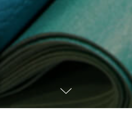
жа
→
Искусственная кожа шир 1,4 метра