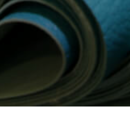
Главная
→
Категории
→
Искусственная ко