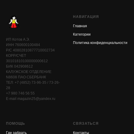
НАВИГАЦИЯ
Главная
Категории
ИП Котов А.Э.
Политика конфиденциальности
ИНН 760600100484
Р/С 40802810877710002734
КОРР/СЧЕТ
30101810100000000612
БИК 042908612
КАЛУЖСКОЕ ОТДЕЛЕНИЕ
N8608 ПАО СБЕРБАНК
ТЕЛ: +7 (4852) 73-96-35 / 73-26-
28
+7 980 746 56 55
E-mail magazin25@yandex.ru
ПОМОЩЬ
СВЯЗАТЬСЯ
Где забрать
Контакты