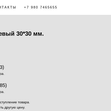
НТАКТЫ
+7 980 7465655
евый 30*30 мм.
3)
ра.
85)
ра.
ступление товара.
ь другую цену.