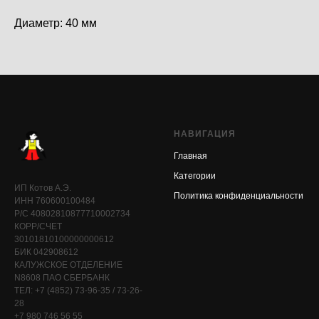
Диаметр: 40 мм
НАВИГАЦИЯ
Главная
Категории
ИП Котов А.Э.
Политика конфиденциальности
ИНН 760600100484
Р/С 40802810877710002734
КОРР/СЧЕТ
30101810100000000612
БИК 042908612
КАЛУЖСКОЕ ОТДЕЛЕНИЕ
N8608 ПАО СБЕРБАНК
ТЕЛ: +7 (4852) 73-96-35 / 73-26-
28
+7 980 746 56 55